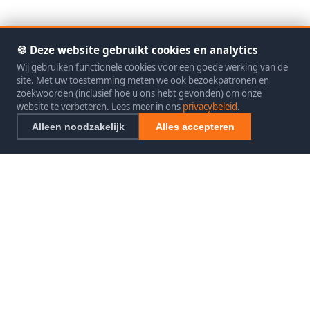
🍪 Deze website gebruikt cookies en analytics
Wij gebruiken functionele cookies voor een goede werking van de
site. Met uw toestemming meten we ook bezoekpatronen en
zoekwoorden (inclusief hoe u ons hebt gevonden) om onze
website te verbeteren. Lees meer in ons
privacybeleid
.
Alleen noodzakelijk
Alles accepteren
SEO exclusief
SEO Specialist
Uw betrouwbare specialist in SEO specialist.