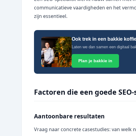
communicatieve vaardigheden en het vermoge
zijn essentieel.
Ook trek in een bakkie koffi
Laten we dan samen een digitaal bakk
Plan je bakkie in
Factoren die een goede SEO-s
Aantoonbare resultaten
Vraag naar concrete casestudies: van welk 