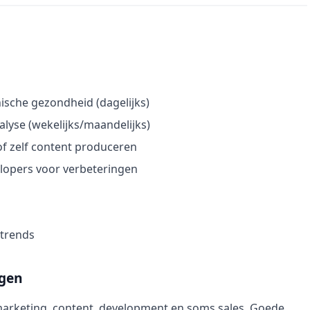
ische gezondheid (dagelijks)
yse (wekelijks/maandelijks)
of zelf content produceren
opers voor verbeteringen
-trends
ngen
arketing, content, development en soms sales. Goede