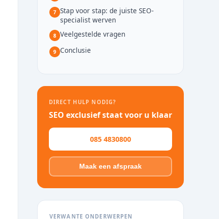
Stap voor stap: de juiste SEO-
7
specialist werven
Veelgestelde vragen
8
Conclusie
9
DIRECT HULP NODIG?
SEO exclusief staat voor u klaar
085 4830800
Maak een afspraak
VERWANTE ONDERWERPEN