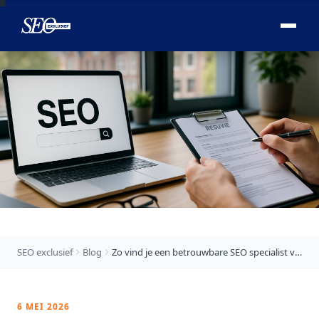

SEO exclusief
Blog
Zo vind je een betrouwbare SEO specialist vacature Utrecht (en herken je de slechte)
6 MEI 2026