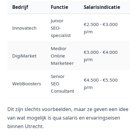
Bedrijf
Functie
Salarisindicatie
Er
Junior
€2.500 - €3.000
Innovatech
SEO-
0-2
p/m
specialist
Medior
€3.000 - €4.000
DigiMarket
Online
2-5
p/m
Marketeer
Senior
€4.500 - €5.500
WebBoosters
SEO
5+ 
p/m
Consultant
Dit zijn slechts voorbeelden, maar ze geven een idee
van wat mogelijk is qua salaris en ervaringseisen
binnen Utrecht.