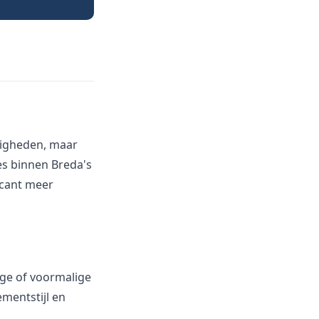
rdigheden, maar
es binnen Breda's
ficant meer
ige of voormalige
mentstijl en