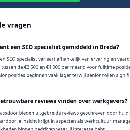
de vragen
ent een SEO specialist gemiddeld in Breda?
een SEO specialist varieert afhankelijk van ervaring en vaa
t tussen de €2.500 en €4.000 per maand voor fulltime positi
ior posities beginnen vaak lager terwijl senior rollen signi
betrouwbare reviews vinden over werkgevers?
lassdoor bieden uitgebreide reviews geschreven door huid
door je inzicht krijgt in aspecten als werkcultuur, manage
kheden binnen bedrijven waar jij interesse hebt.