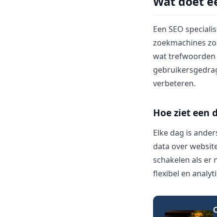
Wat doet ee
Een SEO specialis
zoekmachines zoal
wat trefwoorden t
gebruikersgedrag
verbeteren.
Hoe ziet een 
Elke dag is ander
data over websit
schakelen als er 
flexibel en analy
O