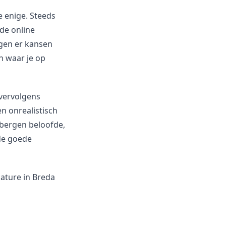
e enige. Steeds
ede online
ggen er kansen
en waar je op
 vervolgens
n onrealistisch
 bergen beloofde,
 de goede
cature in Breda