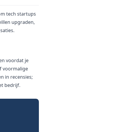
om tech startups
willen upgraden,
saties.
en voordat je
of voormalige
 in recensies;
t bedrijf.