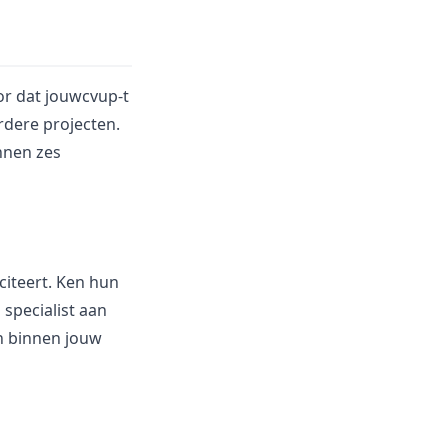
oor dat jouwcvup-t
erdere projecten.
nnen zes
citeert. Ken hun
 specialist aan
n binnen jouw