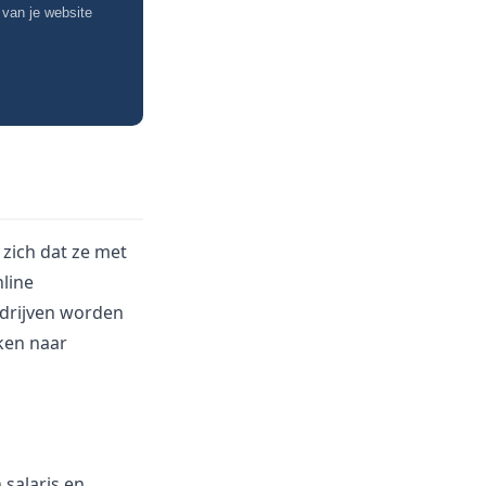
 van je website
 zich dat ze met
line
edrijven worden
ken naar
 salaris en