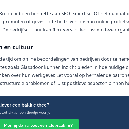
n Breda hebben behoefte aan SEO expertise. Of het nu gaat 
n promoten of gevestigde bedrijven die hun online profiel 
. De bedrijfscultuur kan flink verschillen tussen deze organi
n en cultuur
 de tijd om online beoordelingen van bedrijven door te nem
sites zoals Glassdoor kunnen inzicht bieden in hoe huidige 
en over hun werkgever. Let vooral op herhalende patronen
 structurele problemen of juist positieve aspecten binnen he
iever een bakkie thee?
k zet alvast een theetje voor je
Plan jij dan alvast een afspraak in?