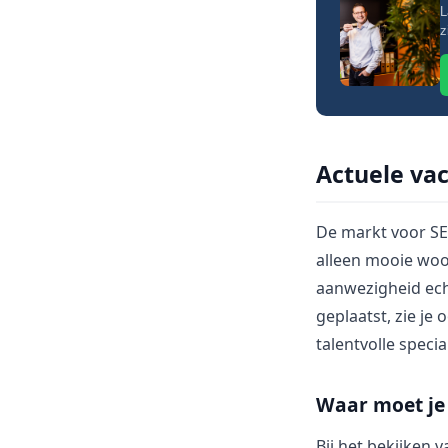
L
z
Actuele vac
De markt voor SEO
alleen mooie woo
aanwezigheid ech
geplaatst, zie j
talentvolle specia
Waar moet je 
Bij het bekijken v