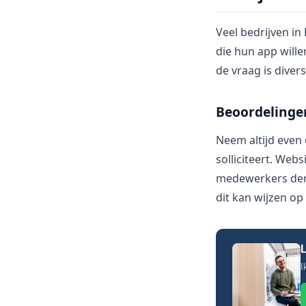
Veel bedrijven i
die hun app wille
de vraag is divers
Beoordelinge
Neem altijd even
solliciteert. Web
medewerkers denk
dit kan wijzen op
L
I