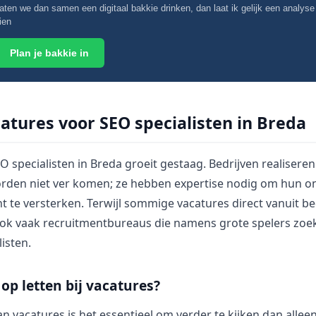
aten we dan samen een digitaal bakkie drinken, dan laat ik gelijk een analyse
ien
Plan je bakkie in
atures voor SEO specialisten in Breda
 specialisten in Breda groeit gestaag. Bedrijven realiseren
rden niet ver komen; ze hebben expertise nodig om hun on
t te versterken. Terwijl sommige vacatures direct vanuit b
e ook vaak recruitmentbureaus die namens grote spelers zoe
listen.
op letten bij vacatures?
an vacatures is het essentieel om verder te kijken dan alleen