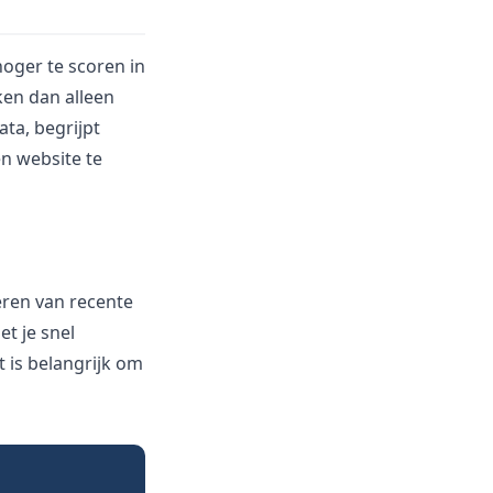
hoger te scoren in
ken dan alleen
ta, begrijpt
n website te
seren van recente
t je snel
t is belangrijk om