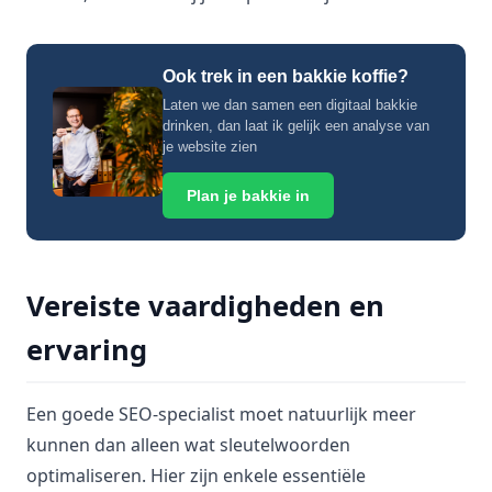
Ook trek in een bakkie koffie?
Laten we dan samen een digitaal bakkie
drinken, dan laat ik gelijk een analyse van
je website zien
Plan je bakkie in
Vereiste vaardigheden en
ervaring
Een goede SEO-specialist moet natuurlijk meer
kunnen dan alleen wat sleutelwoorden
optimaliseren. Hier zijn enkele essentiële