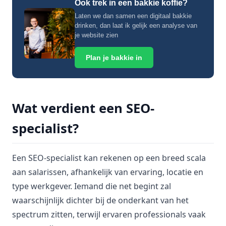
Ook trek in een bakkie koffie?
Laten we dan samen een digitaal bakkie
drinken, dan laat ik gelijk een analyse van
je website zien
Plan je bakkie in
Wat verdient een SEO-
specialist?
Een SEO-specialist kan rekenen op een breed scala
aan salarissen, afhankelijk van ervaring, locatie en
type werkgever. Iemand die net begint zal
waarschijnlijk dichter bij de onderkant van het
spectrum zitten, terwijl ervaren professionals vaak