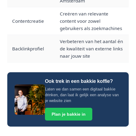
Amsterdam
Creëren van relevante
Contentcreatie
content voor zowel
gebruikers als zoekmachines
Verbeteren van het aantal én
Backlinkprofiel
de kwaliteit van externe links
naar jouw site
Ook trek in een bakkie koffie?
Laten we dan samen een digitaal bakkie
drinken, dan laat ik gelijk een analyse van
je website zien
Plan je bakkie in