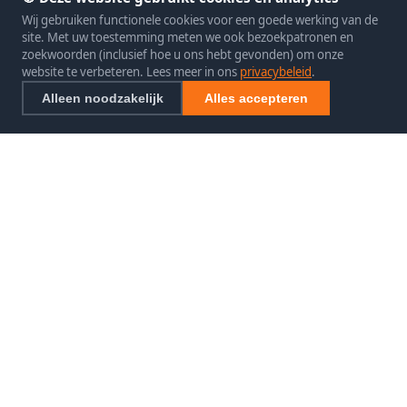
Wij gebruiken functionele cookies voor een goede werking van de
site. Met uw toestemming meten we ook bezoekpatronen en
zoekwoorden (inclusief hoe u ons hebt gevonden) om onze
website te verbeteren. Lees meer in ons
privacybeleid
.
Alleen noodzakelijk
Alles accepteren
SEO exclusief
SEO Specialist
Uw betrouwbare specialist in SEO specialist.
CONTACT
📞 085 4830800