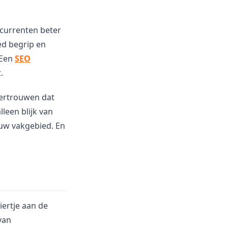
ncurrenten beter
ed begrip en
 Een
SEO
.
vertrouwen dat
lleen blijk van
ouw vakgebied. En
iertje aan de
van