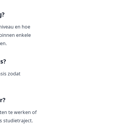
g?
sniveau en hoe
 binnen enkele
en.
us?
asis zodat
r?
cten te werken of
 studietraject.