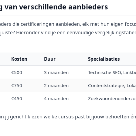
g van verschillende aanbieders
ieders die certificeringen aanbieden, elk met hun eigen foc
 juiste? Hieronder vind je een eenvoudige vergelijkingstabe
Kosten
Duur
Specialisaties
€500
3 maanden
Technische SEO, Linkb
€750
2 maanden
Contentstrategie, Lok
€450
4 maanden
Zoekwoordenonderzo
n jij gericht kiezen welke cursus past bij jouw behoeften é