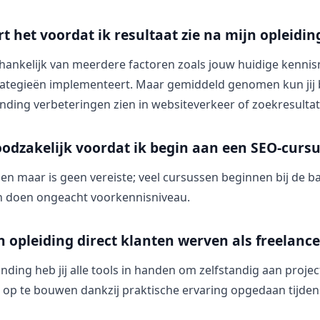
t het voordat ik resultaat zie na mijn opleidin
fhankelijk van meerdere factoren zoals jouw huidige kenni
strategieën implementeert. Maar gemiddeld genomen kun jij
ding verbeteringen zien in websiteverkeer of zoekresultat
oodzakelijk voordat ik begin aan een SEO-curs
en maar is geen vereiste; veel cursussen beginnen bij de b
n doen ongeacht voorkennisniveau.
n opleiding direct klanten werven als freelance
nding heb jij alle tools in handen om zelfstandig aan proje
 op te bouwen dankzij praktische ervaring opgedaan tijdens