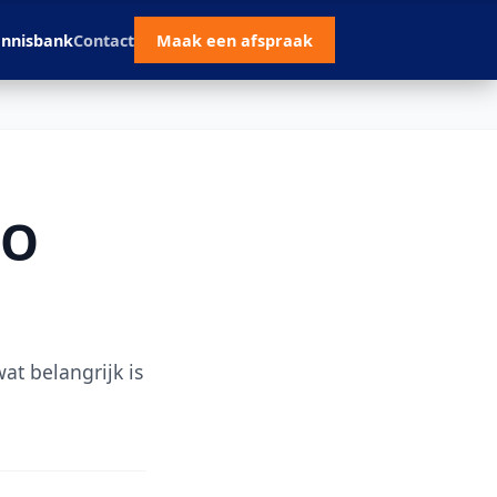
nnisbank
Contact
Maak een afspraak
EO
at belangrijk is