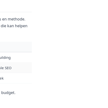
us en methode.
l die kan helpen
uilding
ale SEO
ek
n budget.