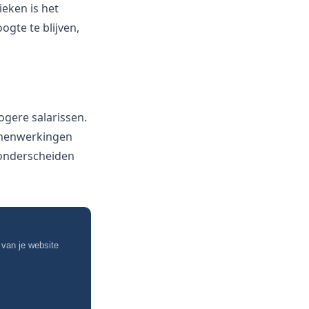
eken is het
oogte te blijven,
ogere salarissen.
amenwerkingen
 onderscheiden
 van je website