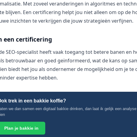
alisatie. Met zoveel veranderingen in algoritmes en techni
te blijven. Een certificering helpt jou niet alleen om op de h
e inzichten te verkrijgen die jouw strategieën verfijnen.
 een certificering
de SEO-specialist heeft vaak toegang tot betere banen en h
 als betrouwbaar en goed geïnformeerd, wat de kans op s
ien biedt het jou als ondernemer de mogelijkheid om je te
minder expertise hebben.
ok trek in een bakkie koffie?
aten we dan samen een digitaal bakkie drinken, dan laat ik gelijk een analyse
ien
Plan je bakkie in