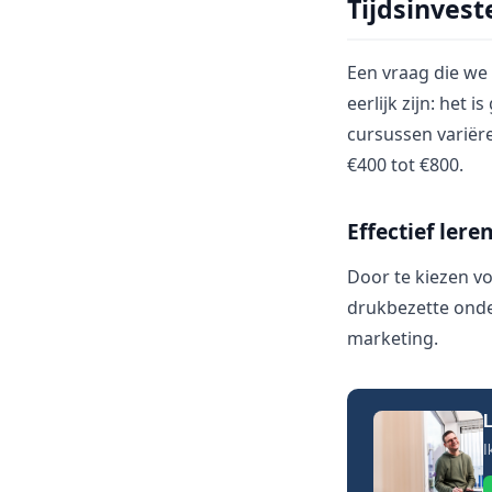
Tijdsinvest
Een vraag die we 
eerlijk zijn: het 
cursussen variër
€400 tot €800.
Effectief lere
Door te kiezen v
drukbezette onder
marketing.
L
I