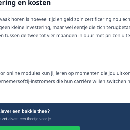
ering en kosten
vaak horen is hoeveel tijd en geld zo'n certificering nou ec
is geen kleine investering, maar wel eentje die zich terugbet
en tussen de twee tot vier maanden in duur met prijzen ui
n
oor online modules kun jij leren op momenten die jou uitko
nemersofzij-instromers die hun carrière willen switchen n
iever een bakkie thee?
k zet alvast een theetje voor je