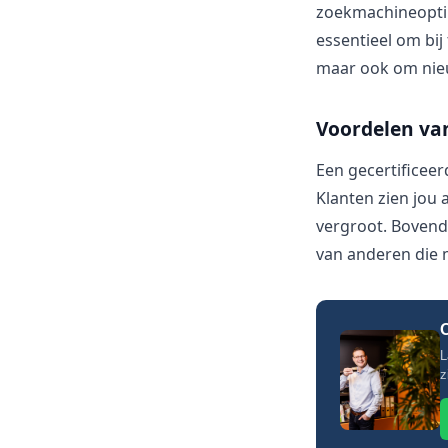
zoekmachineoptim
essentieel om bij 
maar ook om nieuw
Voordelen van
Een gecertificeer
Klanten zien jou
vergroot. Bovend
van anderen die 
O
L
z