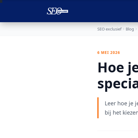

SEO exclusief
Blog
6 MEI 2026
Hoe j
specia
Leer hoe je j
bij het kieze