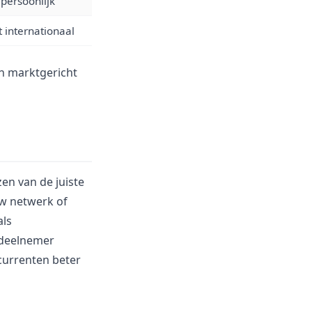
persoonlijk
 internationaal
en marktgericht
en van de juiste
uw netwerk of
als
 deelnemer
ncurrenten beter