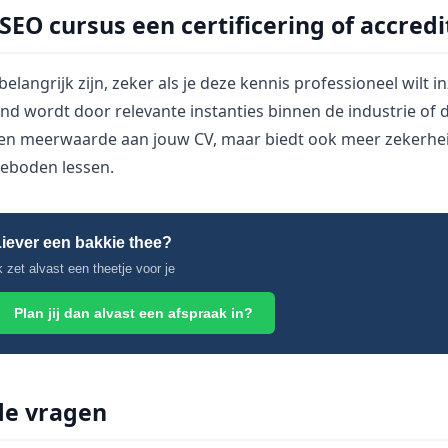
SEO cursus een certificering of accredi
belangrijk zijn, zeker als je deze kennis professioneel wilt i
nd wordt door relevante instanties binnen de industrie of 
lleen meerwaarde aan jouw CV, maar biedt ook meer zekerhe
geboden lessen.
iever een bakkie thee?
k zet alvast een theetje voor je
Plan jij dan alvast een afspraak in?
de vragen