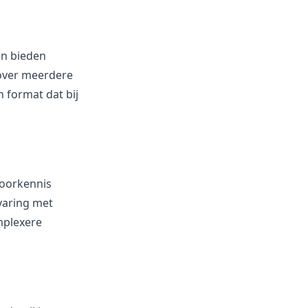
en bieden
 over meerdere
 format dat bij
voorkennis
varing met
mplexere