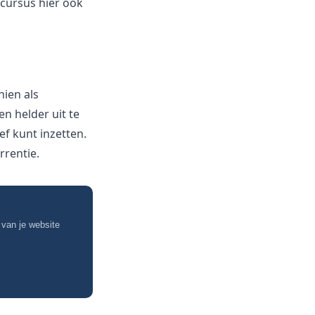
 cursus hier ook
hien als
n helder uit te
ief kunt inzetten.
rrentie.
 van je website