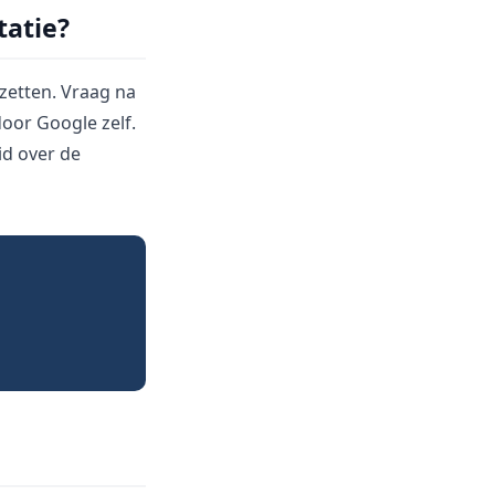
tatie?
nzetten. Vraag na
door Google zelf.
id over de