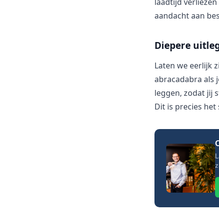
laadtijd verlieze
aandacht aan bes
Diepere uitle
Laten we eerlijk 
abracadabra als j
leggen, zodat jij 
Dit is precies he
O
L
z