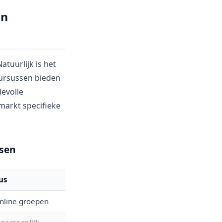
in
atuurlijk is het
cursussen bieden
evolle
markt specifieke
ssen
us
online groepen