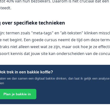
n tot 40% van hun bezoekers. Daarom is het cruciaal dat een
teedt.
g over specifieke technieken
zijn: termen zoals "meta-tags" en "alt-teksten" klinken missc
e net begint. Een goede cursus neemt de tijd om deze terme
straks niet alleen weet wat ze zijn, maar ook hoe je ze effect
t soort kennis dat jouw site kan onderscheiden van de concu
ok trek in een bakkie koffie?
aten we dan samen een digitaal bakkie drinken, dan laat ik gelijk een analyse
ien
Plan je bakkie in