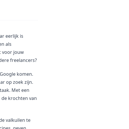
r eerlijk is
en als
t voor jouw
ndere freelancers?
n Google komen.
r op zoek zijn.
taak. Met een
n de krochten van
de valkuilen te
cipes, geven