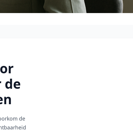
oor
r de
en
voorkom de
htbaarheid