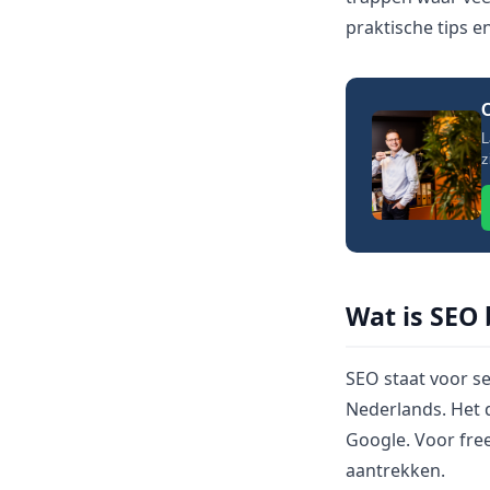
praktische tips e
O
L
z
Wat is SEO 
SEO staat voor s
Nederlands. Het 
Google. Voor free
aantrekken.