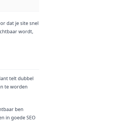
r dat je site snel
ichtbaar wordt,
ant telt dubbel
den te worden
chtbaar ben
ren in goede SEO