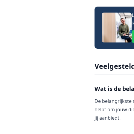
L
I
Veelgestel
Wat is de bel
De belangrijkste 
helpt om jouw di
jij aanbiedt.