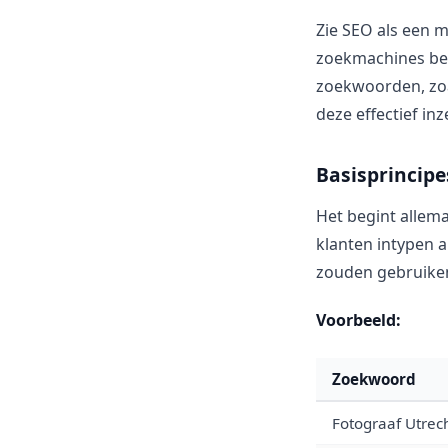
Zie SEO als een m
zoekmachines beg
zoekwoorden, zoa
deze effectief inz
Basisprincipe
Het begint allem
klanten intypen a
zouden gebruiken 
Voorbeeld:
Zoekwoord
Fotograaf Utrec