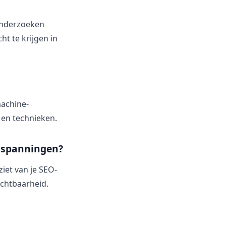
 onderzoeken
t te krijgen in
machine-
s en technieken.
inspanningen?
iet van je SEO-
ichtbaarheid.