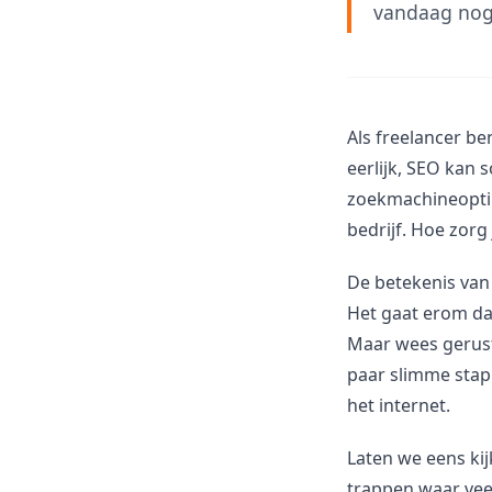
vandaag nog
Als freelancer ben
eerlijk, SEO kan 
zoekmachineoptim
bedrijf. Hoe zorg
De betekenis van
Het gaat erom da
Maar wees gerust
paar slimme stapp
het internet.
Laten we eens kijk
trappen waar vee