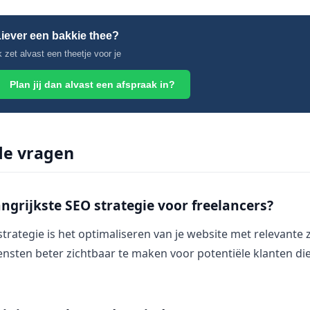
iever een bakkie thee?
k zet alvast een theetje voor je
Plan jij dan alvast een afspraak in?
de vragen
angrijkste SEO strategie voor freelancers?
strategie is het optimaliseren van je website met relevante
ensten beter zichtbaar te maken voor potentiële klanten di