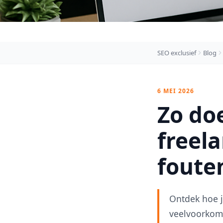
SEO exclusief
Blog
6 MEI 2026
Zo do
freel
foute
Ontdek hoe j
veelvoorkome