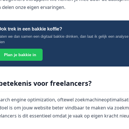
n delen onze eigen ervaringen.
ok trek in een bakkie koffie?
aten we dan samen een digitaal bakkie drinken, dan laat ik gelijk een analyse
ien
Plan je bakkie in
betekenis voor freelancers?
earch engine optimization, oftewel zoekmachineoptimalisat
doel is om jouw website beter vindbaar te maken via zoekm
lancers is dit essentieel omdat je vaak op eigen kracht ni