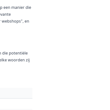
op een manier die
evante
r webshops", en
 die potentiële
elke woorden zij