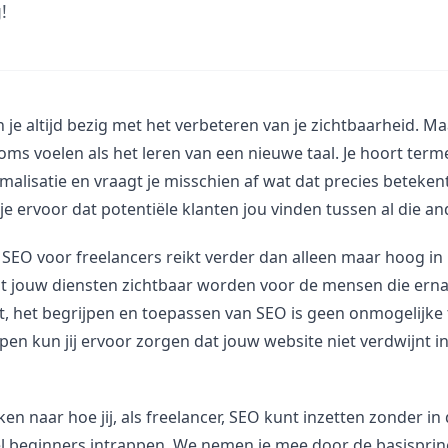
!
 je altijd bezig met het verbeteren van je zichtbaarheid. Maa
soms voelen als het leren van een nieuwe taal. Je hoort term
alisatie en vraagt je misschien af wat dat precies beteken
 je ervoor dat potentiële klanten jou vinden tussen al die a
 SEO voor freelancers reikt verder dan alleen maar hoog i
t jouw diensten zichtbaar worden voor de mensen die ernaa
, het begrijpen en toepassen van SEO is geen onmogelijke 
en kun jij ervoor zorgen dat jouw website niet verdwijnt i
en naar hoe jij, als freelancer, SEO kunt inzetten zonder in 
l beginners intrappen. We nemen je mee door de basisprin