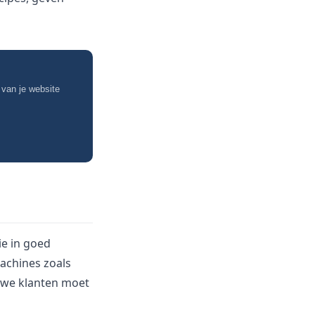
 van je website
ie in goed
achines zoals
euwe klanten moet