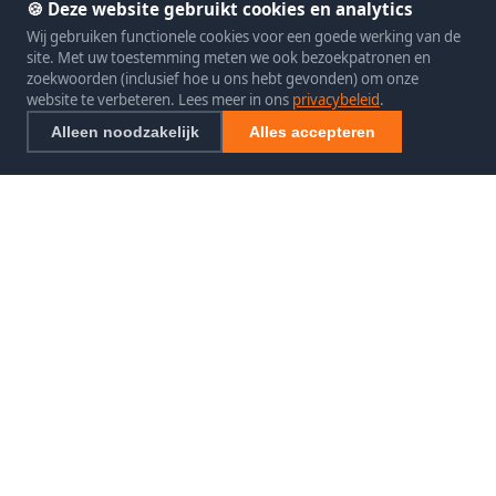
🍪 Deze website gebruikt cookies en analytics
Wij gebruiken functionele cookies voor een goede werking van de
site. Met uw toestemming meten we ook bezoekpatronen en
zoekwoorden (inclusief hoe u ons hebt gevonden) om onze
website te verbeteren. Lees meer in ons
privacybeleid
.
Alleen noodzakelijk
Alles accepteren
SEO exclusief
SEO Specialist
Uw betrouwbare specialist in SEO specialist.
CONTACT
📞 085 4830800