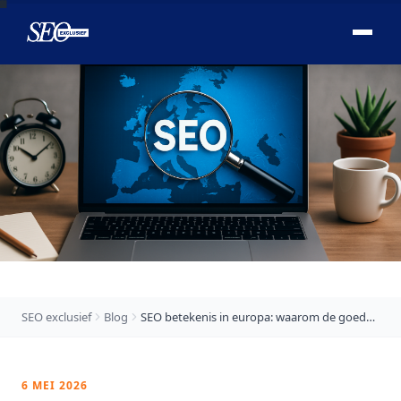

SEO exclusief
Blog
SEO betekenis in europa: waarom de goedkoopste optie je duur kan komen te staan
6 MEI 2026