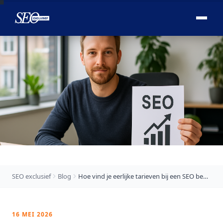

SEO exclusief
Blog
Hoe vind je eerlijke tarieven bij een SEO bedrijf?
16 MEI 2026