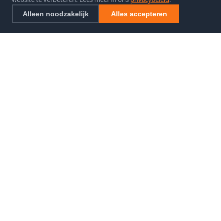
Alleen noodzakelijk
Alles accepteren
SEO exclusief
SEO Specialist
Uw betrouwbare specialist in SEO specialist.
CONTACT
📞 085 4830800
✉ info@fellmedia.nl
📍 Franklinstraat 1a, 's-Gravenzande
NAVIGATIE