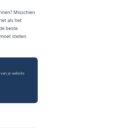
innen? Misschien
net als het
 de beste
 moet stellen
 van je website