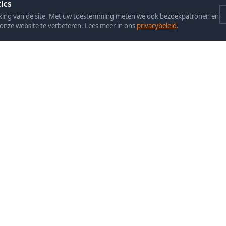
ics
rking van de site. Met uw toestemming meten we ook bezoekpatronen en
onze website te verbeteren. Lees meer in ons
privacybeleid
.
NAVIGATIE
POPULAIRE
ONDERWERP
0
Home
SEO-betekenis
ia.nl
Kennisbank
zoekmachineo
t 1a, 's-
Contact
en hoe werkt 
Wat leer je v
sEO-cursus e
je betaald?
SEO-specialis
herken je de j