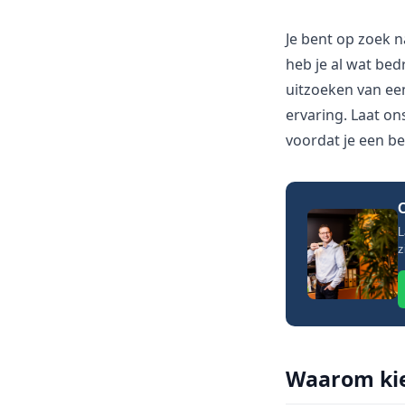
Je bent op zoek 
heb je al wat bedr
uitzoeken van een
ervaring. Laat ons
voordat je een be
O
L
z
Waarom kie