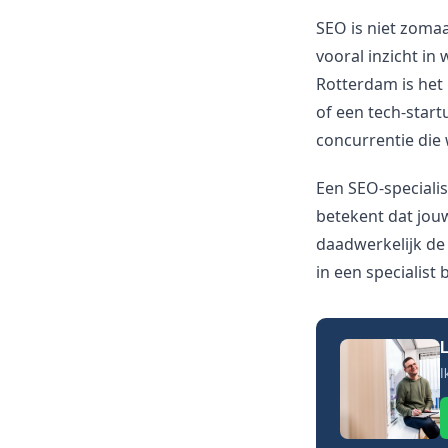
SEO is niet zomaa
vooral inzicht in
Rotterdam is het 
of een tech-start
concurrentie die 
Een SEO-specialis
betekent dat jouw
daadwerkelijk de 
in een specialist
L
I