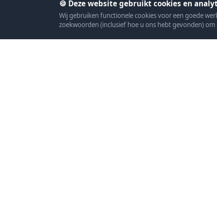
🍪 Deze website gebruikt cookies en analyt
Wij gebruiken functionele cookies voor een goede we
zoekwoorden (inclusief hoe u ons hebt gevonden) om 
SEO exclusief
CONTACT
📞 085 483080
SEO Specialist
✉ info@fellmed
Uw betrouwbare specialist
📍 Franklinstraa
in SEO specialist.
Gravenzande