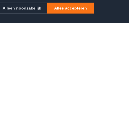
Alleen noodzakelijk
Alles accepteren
JURIDISCH
EN
Privacybeleid
: wat is
Algemene voorwaarden
ptimalisatie
het?
an een gratis
n wanneer kies
t vacature: hoe
uiste