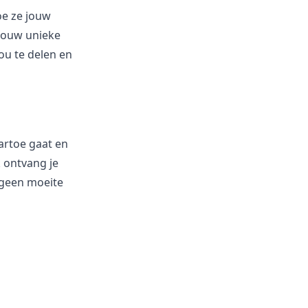
oe ze jouw
 jouw unieke
ou te delen en
aartoe gaat en
 ontvang je
 geen moeite