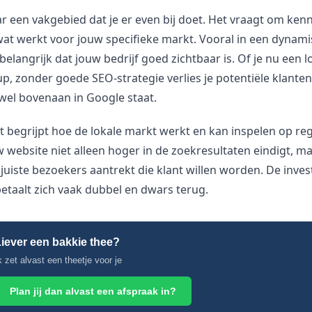
r een vakgebied dat je er even bij doet. Het vraagt om kenn
 wat werkt voor jouw specifieke markt. Vooral in een dynami
belangrijk dat jouw bedrijf goed zichtbaar is. Of je nu een 
up, zonder goede SEO-strategie verlies je potentiële klante
wel bovenaan in Google staat.
t begrijpt hoe de lokale markt werkt en kan inspelen op reg
 website niet alleen hoger in de zoekresultaten eindigt, m
juiste bezoekers aantrekt die klant willen worden. De invest
 betaalt zich vaak dubbel en dwars terug.
iever een bakkie thee?
k zet alvast een theetje voor je
Plan jij dan alvast een afspraak in?