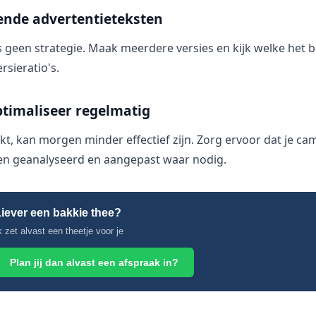
lende advertentieteksten
s geen strategie. Maak meerdere versies en kijk welke het b
rsieratio's.
timaliseer regelmatig
t, kan morgen minder effectief zijn. Zorg ervoor dat je c
n geanalyseerd en aangepast waar nodig.
iever een bakkie thee?
k zet alvast een theetje voor je
Plan jij dan alvast een afspraak in?