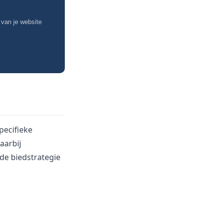
 van je website
pecifieke
aarbij
de biedstrategie