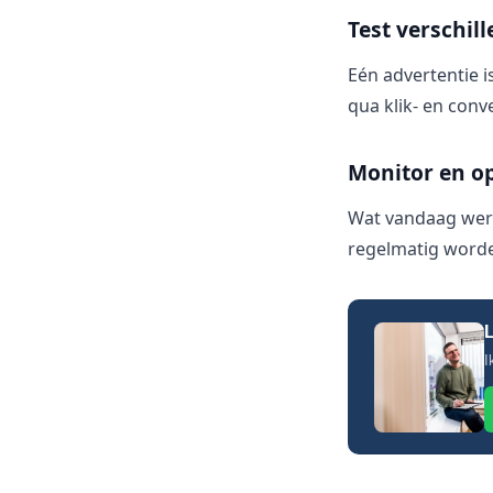
Test verschil
Eén advertentie i
qua klik- en conve
Monitor en op
Wat vandaag werk
regelmatig worde
L
I