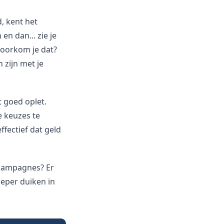
, kent het
en dan... zie je
voorkom je dat?
 zijn met je
t goed oplet.
e keuzes te
ffectief dat geld
A-campagnes? Er
ieper duiken in