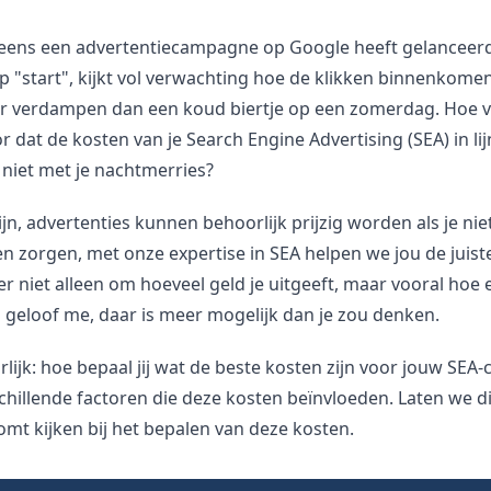
 eens een advertentiecampagne op Google heeft gelanceerd
op "start", kijkt vol verwachting hoe de klikken binnenkomen 
er verdampen dan een koud biertje op een zomerdag. Hoe 
 dat de kosten van je Search Engine Advertising (SEA) in lijn
 niet met je nachtmerries?
ijn, advertenties kunnen behoorlijk prijzig worden als je nie
 zorgen, met onze expertise in SEA helpen we jou de juist
r niet alleen om hoeveel geld je uitgeeft, maar vooral hoe e
 geloof me, daar is meer mogelijk dan je zou denken.
rlijk: hoe bepaal jij wat de beste kosten zijn voor jouw SE
schillende factoren die deze kosten beïnvloeden. Laten we d
omt kijken bij het bepalen van deze kosten.