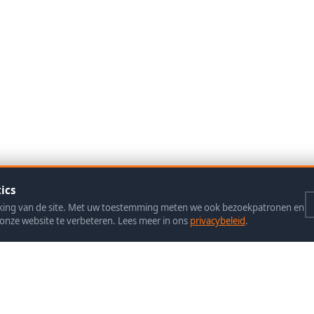
ics
rking van de site. Met uw toestemming meten we ook bezoekpatronen en
onze website te verbeteren. Lees meer in ons
privacybeleid
.