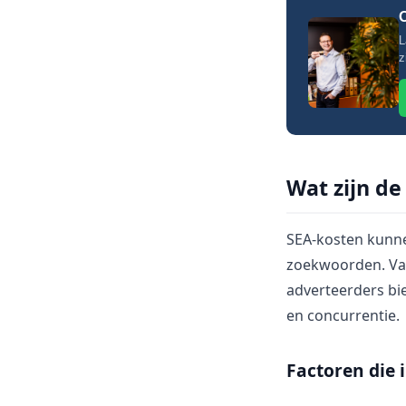
O
L
z
Wat zijn de
SEA-kosten kunne
zoekwoorden. Vaa
adverteerders bi
en concurrentie.
Factoren die 