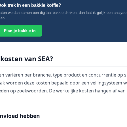
ok trek in een bakkie koffie?
aten we dan samen een digitaal bakkie drinken, dan laat ik gelijk een analyse
ien
Plan je bakkie in
 kosten van SEA?
n variëren per branche, type product en concurrentie op s
k worden deze kosten bepaald door een veilingsysteem w
eden op zoekwoorden. De werkelijke kosten hangen af van 
invloed hebben