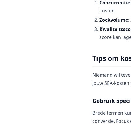
Concurrentie
kosten.
Zoekvolume
:
Kwaliteitssco
score kan lag
Tips om ko
Niemand wil tevee
jouw SEA-kosten 
Gebruik spec
Brede termen kun
conversie. Focus 