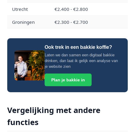
Utrecht
€2.400 - €2.800
Groningen
€2.300 - €2.700
Ook trek in een bakkie koffie?
Laten we dan samen een digitaal bakkie
drinken, dan laat ik gelijk een analyse van
je website zien
Plan je bakkie in
Vergelijking met andere
functies