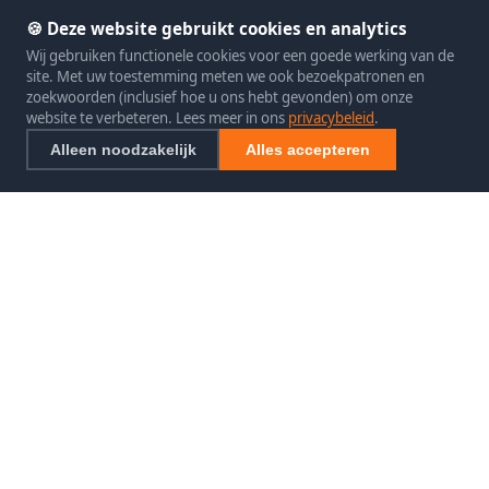
🍪 Deze website gebruikt cookies en analytics
Wij gebruiken functionele cookies voor een goede werking van de
site. Met uw toestemming meten we ook bezoekpatronen en
zoekwoorden (inclusief hoe u ons hebt gevonden) om onze
website te verbeteren. Lees meer in ons
privacybeleid
.
Alleen noodzakelijk
Alles accepteren
SEO exclusief
SEO Specialist
Uw betrouwbare specialist in SEO specialist.
CONTACT