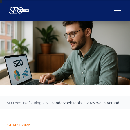

SEO exclusief
Blog
SEO onderzoek tools in 2026: wat is veranderd?
14 MEI 2026