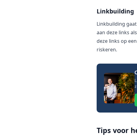
Linkbuilding
Linkbuilding gaat
aan deze links a
deze links op ee
riskeren.
O
L
z
Tips voor h