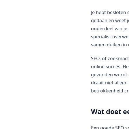
Je hebt besloten 
gedaan en weet je
onderdeel van je 
specialist overwe
samen duiken in 
SEO, of zoekmachi
online succes. He
gevonden wordt d
draait niet allee
betrokkenheid cre
Wat doet ee
Een goede SEO spe