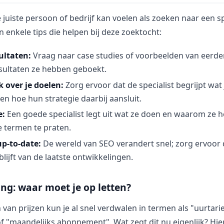
 juiste persoon of bedrijf kan voelen als zoeken naar een s
jn enkele tips die helpen bij deze zoektocht:
ultaten:
Vraag naar case studies of voorbeelden van eerde
esultaten ze hebben geboekt.
k over je doelen:
Zorg ervoor dat de specialist begrijpt wat j
en hoe hun strategie daarbij aansluit.
e:
Een goede specialist legt uit wat ze doen en waarom ze h
 termen te praten.
up-to-date:
De wereld van SEO verandert snel; zorg ervoor 
lijft van de laatste ontwikkelingen.
ing: waar moet je op letten?
n van prijzen kun je al snel verdwalen in termen als "uurtarie
of "maandelijks abonnement". Wat zegt dit nu eigenlijk? Hi