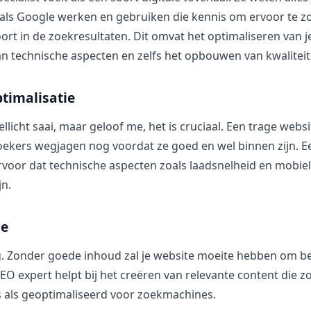
ls Google werken en gebruiken die kennis om ervoor te z
ort in de zoekresultaten. Dit omvat het optimaliseren van 
n technische aspecten en zelfs het opbouwen van kwaliteits
timalisatie
llicht saai, maar geloof me, het is cruciaal. Een trage websi
oekers wegjagen nog voordat ze goed en wel binnen zijn. E
ervoor dat technische aspecten zoals laadsnelheid en mobiel
jn.
ie
g. Zonder goede inhoud zal je website moeite hebben om b
EO expert helpt bij het creëren van relevante content die z
s als geoptimaliseerd voor zoekmachines.