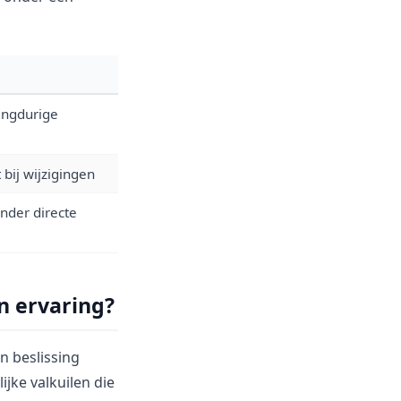
angdurige
t bij wijzigingen
onder directe
n ervaring?
n beslissing
jke valkuilen die