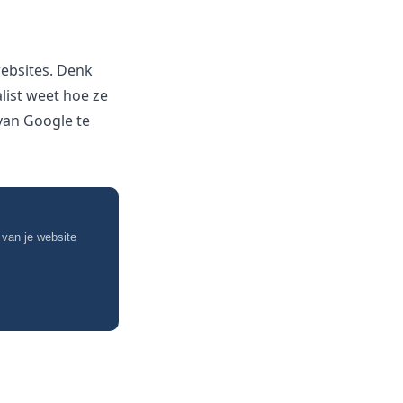
websites. Denk
list weet hoe ze
van Google te
 van je website