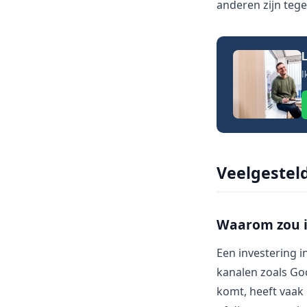
anderen zijn te
L
I
Veelgestel
Waarom zou ik
Een investering i
kanalen zoals Go
komt, heeft vaak