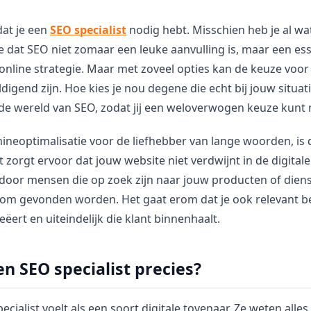
dat je een
SEO specialist
nodig hebt. Misschien heb je al w
 dat SEO niet zomaar een leuke aanvulling is, maar een ess
online strategie. Maar met zoveel opties kan de keuze voo
ldigend zijn. Hoe kies je nou degene die echt bij jouw situat
de wereld van SEO, zodat jij een weloverwogen keuze kunt
neoptimalisatie voor de liefhebber van lange woorden, is d
t zorgt ervoor dat jouw website niet verdwijnt in de digita
oor mensen die op zoek zijn naar jouw producten of diens
n om gevonden worden. Het gaat erom dat je ook relevant b
ëert en uiteindelijk die klant binnenhaalt.
n SEO specialist precies?
cialist voelt als een soort digitale tovenaar. Ze weten alle