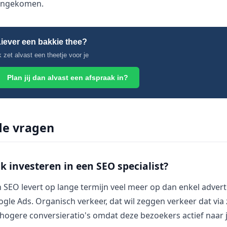
gengekomen.
iever een bakkie thee?
k zet alvast een theetje voor je
Plan jij dan alvast een afspraak in?
de vragen
 investeren in een SEO specialist?
n SEO levert op lange termijn veel meer op dan enkel advert
ogle Ads. Organisch verkeer, dat wil zeggen verkeer dat vi
 hogere conversieratio's omdat deze bezoekers actief naar