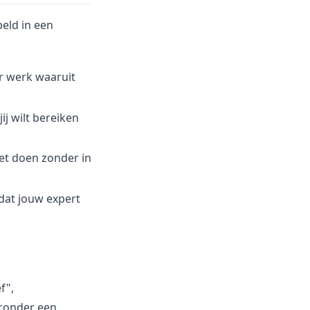
peld in een
r werk waaruit
ij wilt bereiken
et doen zonder in
dat jouw expert
f",
eronder een